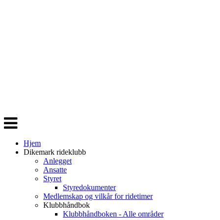
Veksle
navigasjon
Hjem
Dikemark rideklubb
Anlegget
Ansatte
Styret
Styredokumenter
Medlemskap og vilkår for ridetimer
Klubbhåndbok
Klubbhåndboken - Alle områder