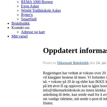
REMA 1000 Borgen
Egon Asker
Wright Trafikkskole Asker
Rytter'n
SmartStall
Bruktbutikk
Kontakt oss
Adresse og kart
Mitt varsel
Oppdatert informa
Postet av
Dikemark Rideklubb
den
24. ja
Regjeringen har vedtatt at voksne over 20 år
vil klargjøre hestene til timer. Vi fortsett
nå. • voksne på 20 år og eldre kan IKKE 
på lett øvet II og oppover kan ta igjen ko
info@dikemarkrideskole.no innen klokka 1
anledning til dette, kan sende mail for å 
sin vanlige ridetime, må sende e-post til
fristen.