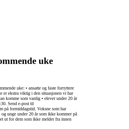
 kommende uke
kommende uke: • ansatte og faste forryttere
e er ekstra viktig i den situasjonen vi har
kan komme som vanlig • elever under 20 år
30. Send e-post til
om på formiddagstid. Voksne som har
barn og unge under 20 år som ikke kommer på
et ut for dem som ikke melder fra innen