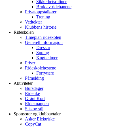
Sikkerhetsrutiner
Bruk av ridebanene
Privatoppstallører
Trening
Vedtekter
Klubbens historie
Rideskolen
Timeplan rideskolen
Generell informasjon
Dressur
Sprang
Knøttetimer
Priser
Rideskolehestene
Forryttere
Påmelding
Aktiviteter
Bursdager
Rideuke
Grønt Kort
Rideknappen
Sits og stil
Sponsorer og klubbavtaler
Asker Elektriske
CopyCat