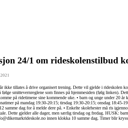
sjon 24/1 om rideskolenstilbud
n 2021
 ikke tillates å drive organisert trening. Dette vil gjelde i rideskolen 
er å følge smittevernreglene som finnes på hjemmesiden (følg linken). Dett
komme på ridetimene sine kommende uke. • barn og unge under 20 år 
ronatimer på mandag 19:30-20:15; tirsdag 19:30-20:15; onsdag 18:45-19:
2 samme dag for å melde dere på. • Enkelte skolehester må ris igjenn
avtale. Dette gjelder alle dager, men særlig tirsdag og fredag. HUSK: 
 info@dikemarkrideskole.no innen klokka 10 samme dag. Timer blir kryss