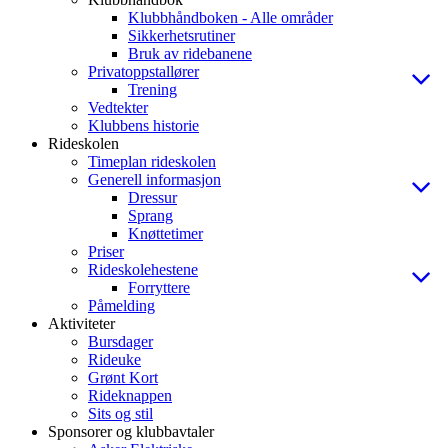
Klubbhåndboken - Alle områder
Sikkerhetsrutiner
Bruk av ridebanene
Privatoppstallører
Trening
Vedtekter
Klubbens historie
Rideskolen
Timeplan rideskolen
Generell informasjon
Dressur
Sprang
Knøttetimer
Priser
Rideskolehestene
Forryttere
Påmelding
Aktiviteter
Bursdager
Rideuke
Grønt Kort
Rideknappen
Sits og stil
Sponsorer og klubbavtaler