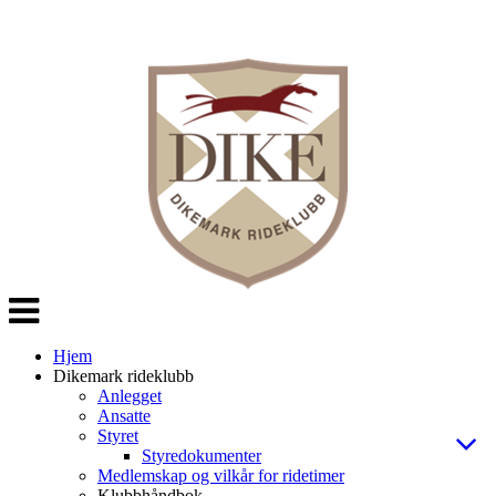
Veksle
navigasjon
Hjem
Dikemark rideklubb
Anlegget
Ansatte
Styret
Styredokumenter
Medlemskap og vilkår for ridetimer
Klubbhåndbok