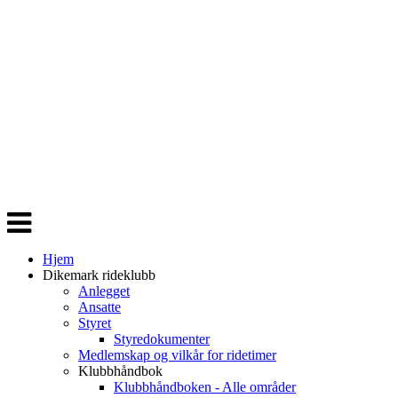
Veksle
navigasjon
Hjem
Dikemark rideklubb
Anlegget
Ansatte
Styret
Styredokumenter
Medlemskap og vilkår for ridetimer
Klubbhåndbok
Klubbhåndboken - Alle områder