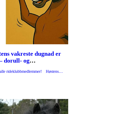
ens vakreste dugnad er
– dorull- og
erullsalget!
 alle rideklubbmedlemmer! Høstens…