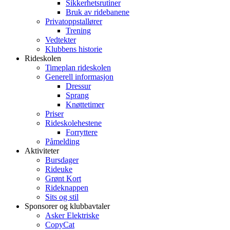
Sikkerhetsrutiner
Bruk av ridebanene
Privatoppstallører
Trening
Vedtekter
Klubbens historie
Rideskolen
Timeplan rideskolen
Generell informasjon
Dressur
Sprang
Knøttetimer
Priser
Rideskolehestene
Forryttere
Påmelding
Aktiviteter
Bursdager
Rideuke
Grønt Kort
Rideknappen
Sits og stil
Sponsorer og klubbavtaler
Asker Elektriske
CopyCat