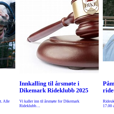
Innkalling til årsmøte i
Påm
Dikemark Rideklubb 2025
ride
på f
t. Alle
Vi kaller inn til årsmøte for Dikemark
Rideuke
Rideklubb…
17.00 