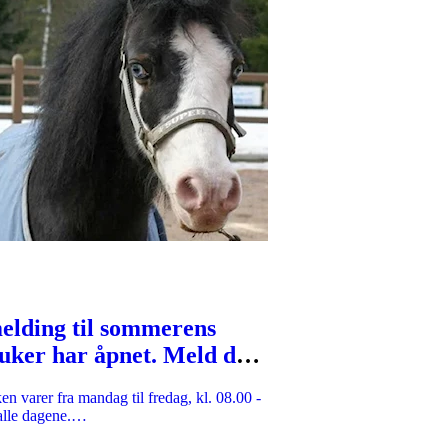
elding til sommerens
uker har åpnet. Meld deg
or å sikre deg en plass!
n varer fra mandag til fredag, kl. 08.00 -
alle dagene.…