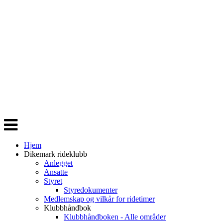
Veksle
navigasjon
Hjem
Dikemark rideklubb
Anlegget
Ansatte
Styret
Styredokumenter
Medlemskap og vilkår for ridetimer
Klubbhåndbok
Klubbhåndboken - Alle områder