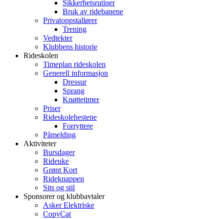
Sikkerhetsrutiner
Bruk av ridebanene
Privatoppstallører
Trening
Vedtekter
Klubbens historie
Rideskolen
Timeplan rideskolen
Generell informasjon
Dressur
Sprang
Knøttetimer
Priser
Rideskolehestene
Forryttere
Påmelding
Aktiviteter
Bursdager
Rideuke
Grønt Kort
Rideknappen
Sits og stil
Sponsorer og klubbavtaler
Asker Elektriske
CopyCat