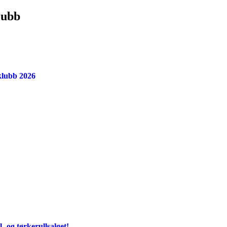
lubb
klubb 2026
- og tørkerullsalget!