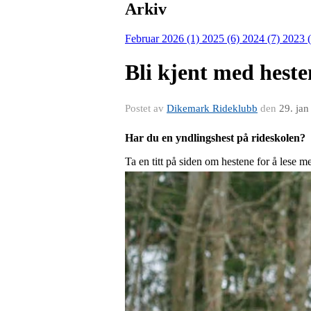
Arkiv
Februar 2026 (1)
2025 (6)
2024 (7)
2023 
Bli kjent med hest
Postet av
Dikemark Rideklubb
den
29. ja
Har du en yndlingshest på rideskolen?
Ta en titt på siden om hestene for å lese me