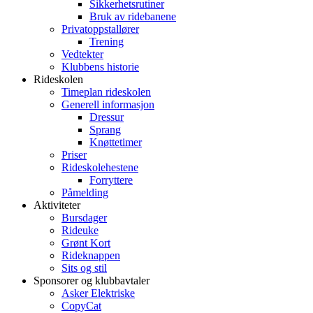
Sikkerhetsrutiner
Bruk av ridebanene
Privatoppstallører
Trening
Vedtekter
Klubbens historie
Rideskolen
Timeplan rideskolen
Generell informasjon
Dressur
Sprang
Knøttetimer
Priser
Rideskolehestene
Forryttere
Påmelding
Aktiviteter
Bursdager
Rideuke
Grønt Kort
Rideknappen
Sits og stil
Sponsorer og klubbavtaler
Asker Elektriske
CopyCat