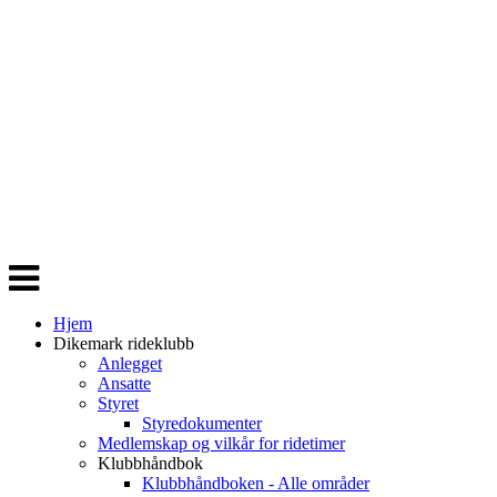
Veksle
navigasjon
Hjem
Dikemark rideklubb
Anlegget
Ansatte
Styret
Styredokumenter
Medlemskap og vilkår for ridetimer
Klubbhåndbok
Klubbhåndboken - Alle områder