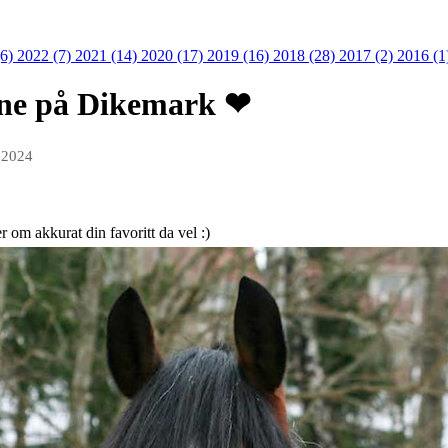
(6)
2022 (7)
2021 (14)
2020 (17)
2019 (16)
2018 (28)
2017 (2)
2016 (1
ene på Dikemark ❤
n 2024
r om akkurat din favoritt da vel :)