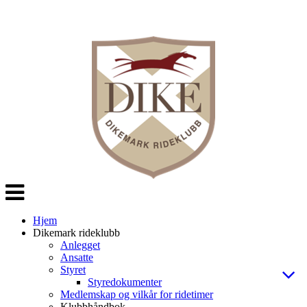
Veksle
navigasjon
Hjem
Dikemark rideklubb
Anlegget
Ansatte
Styret
Styredokumenter
Medlemskap og vilkår for ridetimer
Klubbhåndbok