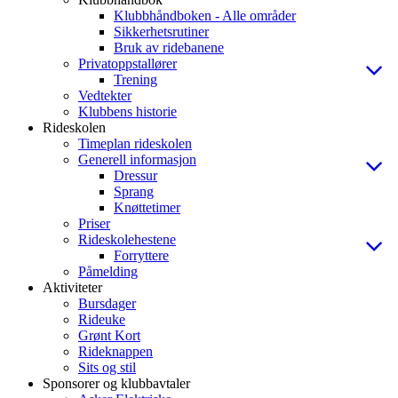
Klubbhåndboken - Alle områder
Sikkerhetsrutiner
Bruk av ridebanene
Privatoppstallører
Trening
Vedtekter
Klubbens historie
Rideskolen
Timeplan rideskolen
Generell informasjon
Dressur
Sprang
Knøttetimer
Priser
Rideskolehestene
Forryttere
Påmelding
Aktiviteter
Bursdager
Rideuke
Grønt Kort
Rideknappen
Sits og stil
Sponsorer og klubbavtaler