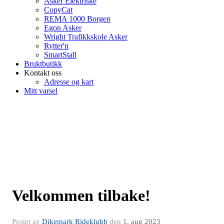
Asker Elektriske
CopyCat
REMA 1000 Borgen
Egon Asker
Wright Trafikkskole Asker
Rytter'n
SmartStall
Bruktbutikk
Kontakt oss
Adresse og kart
Mitt varsel
Velkommen tilbake!
Postet av
Dikemark Rideklubb
den
1. aug 2023