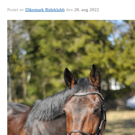
Postet av
Dikemark Rideklubb
den
28. aug 2022