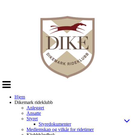
Veksle
navigasjon
Hjem
Dikemark rideklubb
Anlegget
Ansatte
Styret
Styredokumenter
Medlemskap og vilkår for ridetimer
Klubbhåndbok