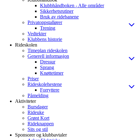
Klubbhåndboken - Alle områder
Sikkerhetsrutiner
Bruk av ridebanene
Privatoppstallører
Trening
Vedtekter
Klubbens historie
Rideskolen
Timeplan rideskolen
Generell informasjon
Dressur
Sprang
Knøttetimer
Priser
Rideskolehestene
Forryttere
Påmelding
Aktiviteter
Bursdager
Rideuke
Grønt Kort
Rideknappen
Sits og stil
Sponsorer og klubbavtaler