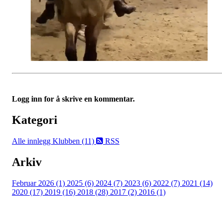
Logg inn for å skrive en kommentar.
Kategori
Alle innlegg
Klubben (11)
RSS
Arkiv
Februar 2026 (1)
2025 (6)
2024 (7)
2023 (6)
2022 (7)
2021 (14)
2020 (17)
2019 (16)
2018 (28)
2017 (2)
2016 (1)