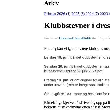
Arkiv
Februar 2026 (1)
2025 (6)
2024 (7)
2023 
Klubbstevner i dre
Postet av
Dikemark Rideklubb
den
3. jun 
Endelig kan vi igjen invitere klubbens med
Lørdag 19. juni
blir det klubbstevne i dr
Søndag 20. juni
blir det klubbstevne i s
klubbstevne i sprang 20.juni 2021.pdf
Fredag 18. juni
er det dugnad for alle sta
under stevnet (liste er hengt opp i stallen
Startavgift er 130 kroner og hesteleie for
P
åmelding skjer ved å skrive deg opp på li
bekrefte at stevneinvitasjonen er lest. Ste