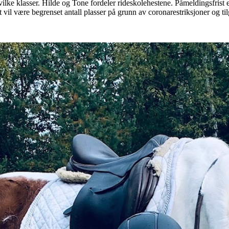
vilke klasser. Hilde og Tone fordeler rideskolehestene. Påmeldingsfrist
et vil være begrenset antall plasser på grunn av coronarestriksjoner og t