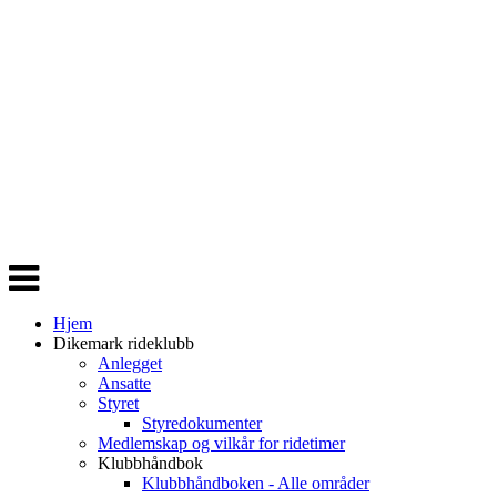
Veksle
navigasjon
Hjem
Dikemark rideklubb
Anlegget
Ansatte
Styret
Styredokumenter
Medlemskap og vilkår for ridetimer
Klubbhåndbok
Klubbhåndboken - Alle områder