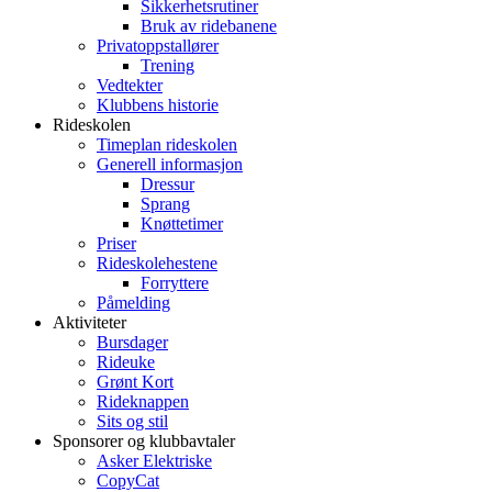
Sikkerhetsrutiner
Bruk av ridebanene
Privatoppstallører
Trening
Vedtekter
Klubbens historie
Rideskolen
Timeplan rideskolen
Generell informasjon
Dressur
Sprang
Knøttetimer
Priser
Rideskolehestene
Forryttere
Påmelding
Aktiviteter
Bursdager
Rideuke
Grønt Kort
Rideknappen
Sits og stil
Sponsorer og klubbavtaler
Asker Elektriske
CopyCat