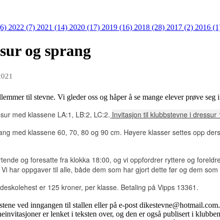
(6)
2022 (7)
2021 (14)
2020 (17)
2019 (16)
2018 (28)
2017 (2)
2016 (1
ssur og sprang
2021
lemmer til stevne. Vi gleder oss og håper å se mange elever prøve seg 
essur med klassene LA:1, LB:2, LC:2.
Invitasjon til klubbstevne i dressur
prang med klassene 60, 70, 80 og 90 cm. Høyere klasser settes opp ders
rtende og foresatte fra klokka 18:00, og vi oppfordrer ryttere og foreld
). Vi har oppgaver til alle, både dem som har gjort dette før og dem som
 rideskolehest er 125 kroner, per klasse. Betaling på Vipps 13361.
stene ved inngangen til stallen eller på e-post dikestevne@hotmail.com.
vneinvitasjoner er lenket i teksten over, og den er også publisert i klu