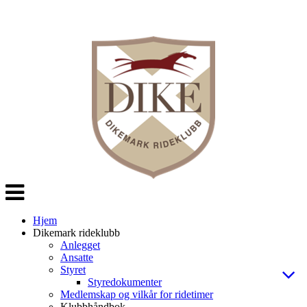
Veksle
navigasjon
Hjem
Dikemark rideklubb
Anlegget
Ansatte
Styret
Styredokumenter
Medlemskap og vilkår for ridetimer
Klubbhåndbok