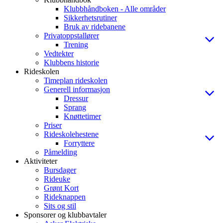
Klubbhåndboken - Alle områder
Sikkerhetsrutiner
Bruk av ridebanene
Privatoppstallører
Trening
Vedtekter
Klubbens historie
Rideskolen
Timeplan rideskolen
Generell informasjon
Dressur
Sprang
Knøttetimer
Priser
Rideskolehestene
Forryttere
Påmelding
Aktiviteter
Bursdager
Rideuke
Grønt Kort
Rideknappen
Sits og stil
Sponsorer og klubbavtaler