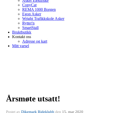
Asker Elektriske
CopyCat
REMA 1000 Borgen
Egon Asker
Wright Trafikkskole Asker
Rytter'n
SmartStall
Bruktbutikk
Kontakt oss
Adresse og kart
Mitt varsel
Årsmøte utsatt!
Postet av
Dikemark Rideklubb
den
15. mar 2020