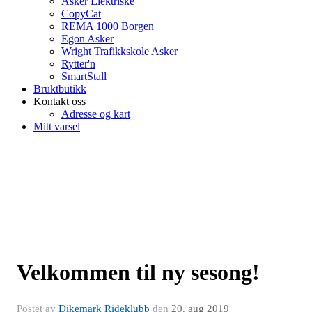
Asker Elektriske
CopyCat
REMA 1000 Borgen
Egon Asker
Wright Trafikkskole Asker
Rytter'n
SmartStall
Bruktbutikk
Kontakt oss
Adresse og kart
Mitt varsel
Velkommen til ny sesong!
Postet av
Dikemark Rideklubb
den
20. aug 2019