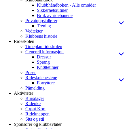
Klubbhåndboken - Alle områder
Sikkerhetsrutiner
Bruk av ridebanene
Privatoppstallører
Trening
Vedtekter
Klubbens historie
Rideskolen
Timeplan rideskolen
Generell informasjon
Dressur
Sprang
Knøttetimer
Priser
Rideskolehestene
Forryttere
Påmelding
Aktiviteter
Bursdager
Rideuke
Grønt Kort
Rideknappen
Sits og stil
Sponsorer og klubbavtaler