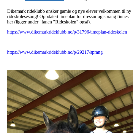
Dikemark rideklubb ønsker gamle og nye elever velkommen til ny
rideskolesesong! Oppdatert timeplan for dressur og sprang finnes
her (ligger under "fanen "Rideskolen" også).
https://www.dikemarkrideklubb.no/p/31796/timeplan-rideskolen
https://www.dikemarkrideklubb.no/p/29217/sprang