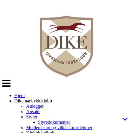
Veksle
navigasjon
Hjem
Dikemark rideklubb
Anlegget
Ansatte
Styret
Styredokumenter
Medlemskap og vilkår for ridetimer
Klubbhåndbok