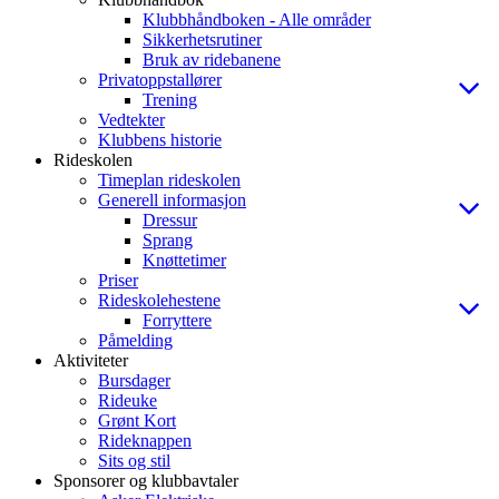
Klubbhåndboken - Alle områder
Sikkerhetsrutiner
Bruk av ridebanene
Privatoppstallører
Trening
Vedtekter
Klubbens historie
Rideskolen
Timeplan rideskolen
Generell informasjon
Dressur
Sprang
Knøttetimer
Priser
Rideskolehestene
Forryttere
Påmelding
Aktiviteter
Bursdager
Rideuke
Grønt Kort
Rideknappen
Sits og stil
Sponsorer og klubbavtaler