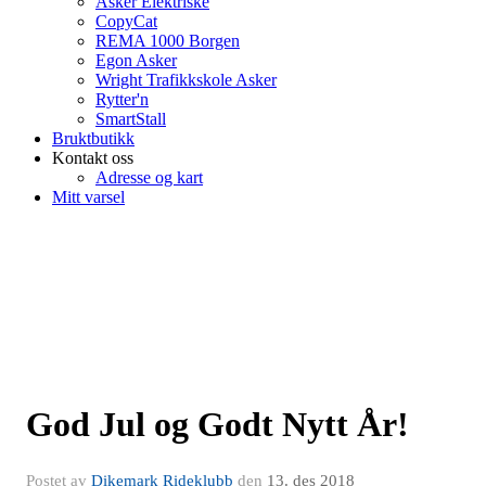
Asker Elektriske
CopyCat
REMA 1000 Borgen
Egon Asker
Wright Trafikkskole Asker
Rytter'n
SmartStall
Bruktbutikk
Kontakt oss
Adresse og kart
Mitt varsel
God Jul og Godt Nytt År!
Postet av
Dikemark Rideklubb
den
13. des 2018