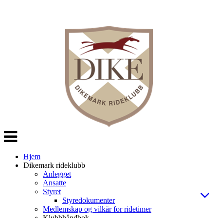
Veksle
navigasjon
Hjem
Dikemark rideklubb
Anlegget
Ansatte
Styret
Styredokumenter
Medlemskap og vilkår for ridetimer
Klubbhåndbok