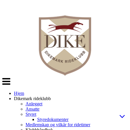
Veksle
navigasjon
Hjem
Dikemark rideklubb
Anlegget
Ansatte
Styret
Styredokumenter
Medlemskap og vilkår for ridetimer
Klubbhåndbok