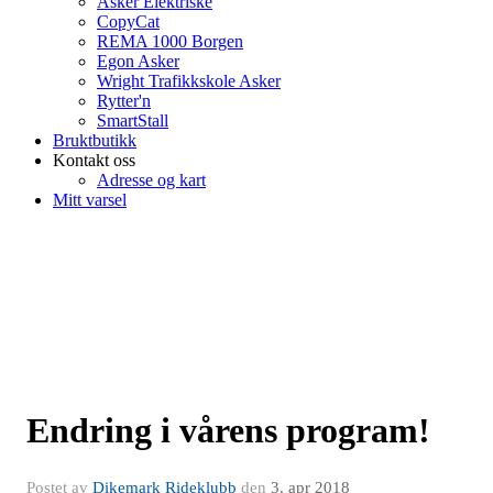
Asker Elektriske
CopyCat
REMA 1000 Borgen
Egon Asker
Wright Trafikkskole Asker
Rytter'n
SmartStall
Bruktbutikk
Kontakt oss
Adresse og kart
Mitt varsel
Endring i vårens program!
Postet av
Dikemark Rideklubb
den
3. apr 2018