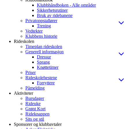
Klubbhåndboken - Alle områder
Sikkerhetsrutiner
Bruk av ridebanene
Privatoppstallører
Trening
Vedtekter
Klubbens historie
Rideskolen
Timeplan rideskolen
Generell informasjon
Dressur
Sprang
Knøttetimer
Priser
Rideskolehestene
Forryttere
Påmelding
Aktiviteter
Bursdager
Rideuke
Grønt Kort
Rideknappen
Sits og stil
Sponsorer og klubbavtaler