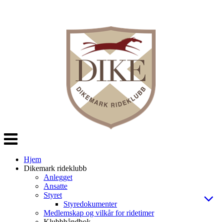
Veksle
navigasjon
Hjem
Dikemark rideklubb
Anlegget
Ansatte
Styret
Styredokumenter
Medlemskap og vilkår for ridetimer
Klubbhåndbok