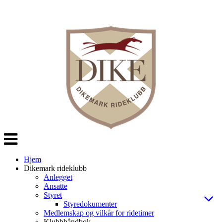
Veksle
navigasjon
Hjem
Dikemark rideklubb
Anlegget
Ansatte
Styret
Styredokumenter
Medlemskap og vilkår for ridetimer
Klubbhåndbok