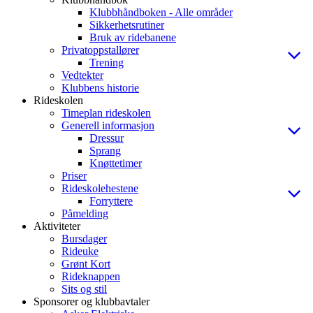
Klubbhåndboken - Alle områder
Sikkerhetsrutiner
Bruk av ridebanene
Privatoppstallører
Trening
Vedtekter
Klubbens historie
Rideskolen
Timeplan rideskolen
Generell informasjon
Dressur
Sprang
Knøttetimer
Priser
Rideskolehestene
Forryttere
Påmelding
Aktiviteter
Bursdager
Rideuke
Grønt Kort
Rideknappen
Sits og stil
Sponsorer og klubbavtaler