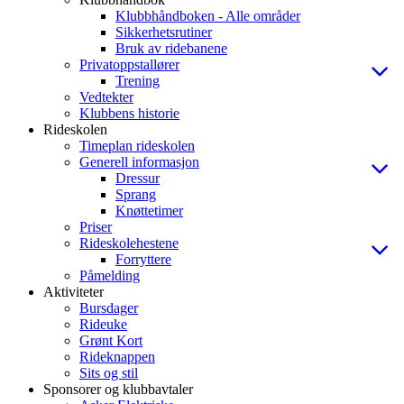
Klubbhåndboken - Alle områder
Sikkerhetsrutiner
Bruk av ridebanene
Privatoppstallører
Trening
Vedtekter
Klubbens historie
Rideskolen
Timeplan rideskolen
Generell informasjon
Dressur
Sprang
Knøttetimer
Priser
Rideskolehestene
Forryttere
Påmelding
Aktiviteter
Bursdager
Rideuke
Grønt Kort
Rideknappen
Sits og stil
Sponsorer og klubbavtaler