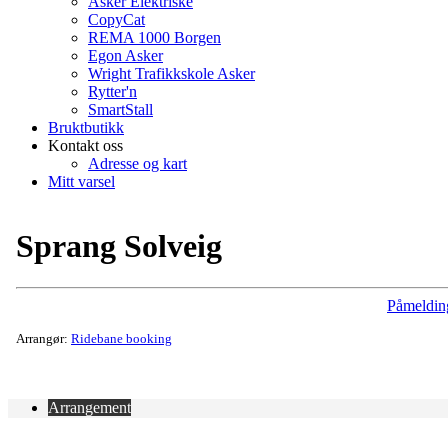
Asker Elektriske
CopyCat
REMA 1000 Borgen
Egon Asker
Wright Trafikkskole Asker
Rytter'n
SmartStall
Bruktbutikk
Kontakt oss
Adresse og kart
Mitt varsel
Sprang Solveig
Påmeldin
Arrangør:
Ridebane booking
Arrangement