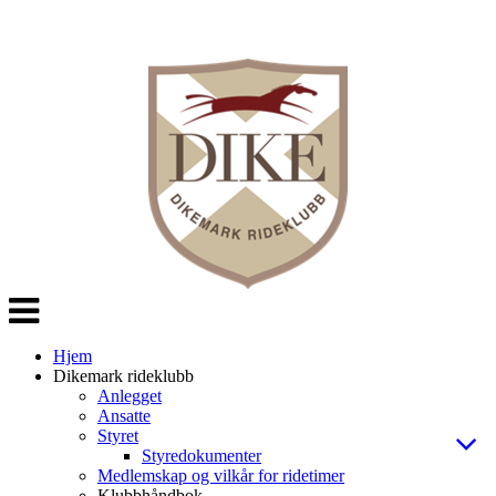
Veksle
navigasjon
Hjem
Dikemark rideklubb
Anlegget
Ansatte
Styret
Styredokumenter
Medlemskap og vilkår for ridetimer
Klubbhåndbok