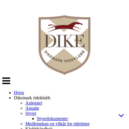
Veksle
navigasjon
Hjem
Dikemark rideklubb
Anlegget
Ansatte
Styret
Styredokumenter
Medlemskap og vilkår for ridetimer
Klubbhåndbok