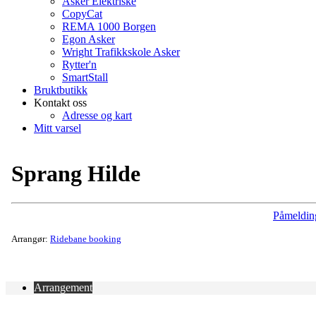
Asker Elektriske
CopyCat
REMA 1000 Borgen
Egon Asker
Wright Trafikkskole Asker
Rytter'n
SmartStall
Bruktbutikk
Kontakt oss
Adresse og kart
Mitt varsel
Sprang Hilde
Påmeldin
Arrangør:
Ridebane booking
Arrangement