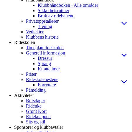
Klubbhåndboken - Alle områder
Sikkerhetsrutiner
Bruk av ridebanene
Privatoppstallører
Trening
Vedtekter
Klubbens historie
Rideskolen
Timeplan rideskolen
Generell informasjon
Dressur
Sprang
Knøttetimer
Priser
Rideskolehestene
Forryttere
Påmelding
Aktiviteter
Bursdager
Rideuke
Grønt Kort
Rideknappen
Sits og stil
Sponsorer og klubbavtaler