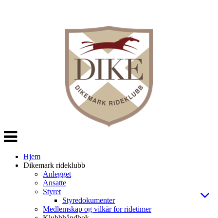
Veksle
navigasjon
Hjem
Dikemark rideklubb
Anlegget
Ansatte
Styret
Styredokumenter
Medlemskap og vilkår for ridetimer
Klubbhåndbok