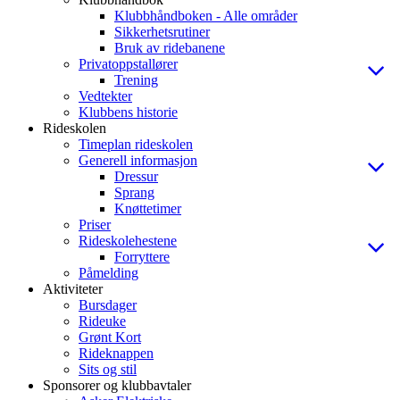
Klubbhåndboken - Alle områder
Sikkerhetsrutiner
Bruk av ridebanene
Privatoppstallører
Trening
Vedtekter
Klubbens historie
Rideskolen
Timeplan rideskolen
Generell informasjon
Dressur
Sprang
Knøttetimer
Priser
Rideskolehestene
Forryttere
Påmelding
Aktiviteter
Bursdager
Rideuke
Grønt Kort
Rideknappen
Sits og stil
Sponsorer og klubbavtaler