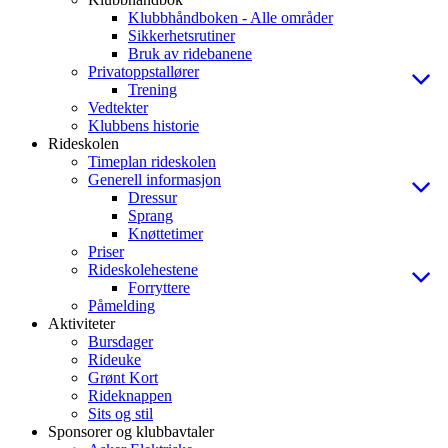
Klubbhåndboken - Alle områder
Sikkerhetsrutiner
Bruk av ridebanene
Privatoppstallører
Trening
Vedtekter
Klubbens historie
Rideskolen
Timeplan rideskolen
Generell informasjon
Dressur
Sprang
Knøttetimer
Priser
Rideskolehestene
Forryttere
Påmelding
Aktiviteter
Bursdager
Rideuke
Grønt Kort
Rideknappen
Sits og stil
Sponsorer og klubbavtaler