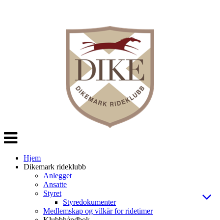
Veksle
navigasjon
Hjem
Dikemark rideklubb
Anlegget
Ansatte
Styret
Styredokumenter
Medlemskap og vilkår for ridetimer
Klubbhåndbok