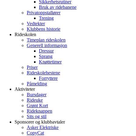
Sikkerhetsrutiner
Bruk av ridebanene
Privatoppstallører
Trening
Vedtekter
Klubbens historie
Rideskolen
Timeplan rideskolen
Generell informasjon
Dressur
Sprang
Knøttetimer
Priser
Rideskolehestene
Forryttere
Påmelding
Aktiviteter
Bursdager
Rideuke
Grønt Kort
Rideknappen
Sits og stil
Sponsorer og klubbavtaler
Asker Elektriske
CopyCat