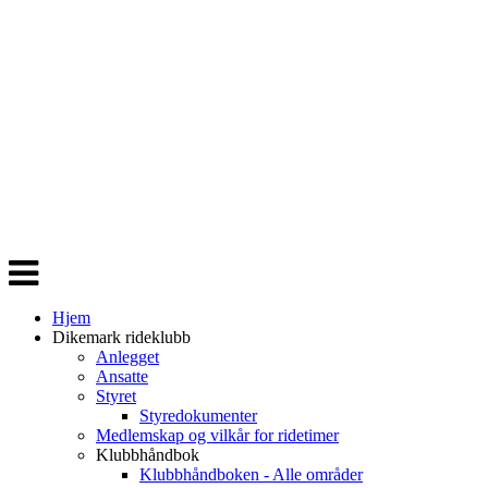
Veksle
navigasjon
Hjem
Dikemark rideklubb
Anlegget
Ansatte
Styret
Styredokumenter
Medlemskap og vilkår for ridetimer
Klubbhåndbok
Klubbhåndboken - Alle områder