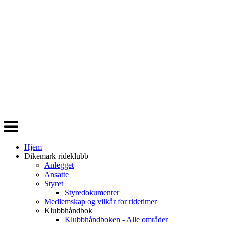
Veksle
navigasjon
Hjem
Dikemark rideklubb
Anlegget
Ansatte
Styret
Styredokumenter
Medlemskap og vilkår for ridetimer
Klubbhåndbok
Klubbhåndboken - Alle områder