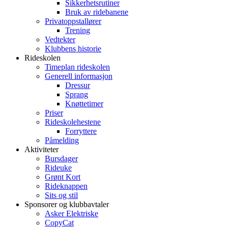
Sikkerhetsrutiner
Bruk av ridebanene
Privatoppstallører
Trening
Vedtekter
Klubbens historie
Rideskolen
Timeplan rideskolen
Generell informasjon
Dressur
Sprang
Knøttetimer
Priser
Rideskolehestene
Forryttere
Påmelding
Aktiviteter
Bursdager
Rideuke
Grønt Kort
Rideknappen
Sits og stil
Sponsorer og klubbavtaler
Asker Elektriske
CopyCat