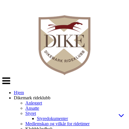
Veksle
navigasjon
Hjem
Dikemark rideklubb
Anlegget
Ansatte
Styret
Styredokumenter
Medlemskap og vilkår for ridetimer
Klubbhåndbok