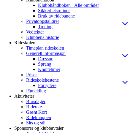
Klubbhåndboken - Alle områder
Sikkerhetsrutiner
Bruk av ridebanene
Privatoppstallører
Trening
Vedtekter
Klubbens historie
Rideskolen
Timeplan rideskolen
Generell informasjon
Dressur
Sprang
Knøttetimer
Priser
Rideskolehestene
Forryttere
Påmelding
Aktiviteter
Bursdager
Rideuke
Grønt Kort
Rideknappen
Sits og stil
Sponsorer og klubbavtaler