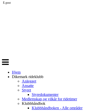
E-post
Veksle
navigasjon
Hjem
Dikemark rideklubb
Anlegget
Ansatte
Styret
Styredokumenter
Medlemskap og vilkår for ridetimer
Klubbhåndbok
Klubbhåndboken - Alle områder