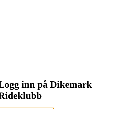
Logg inn på Dikemark
Rideklubb
Logg inn eller registrer deg med din e-postadresse