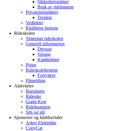
Sikkerhetsrutiner
Bruk av ridebanene
Privatoppstallører
Trening
Vedtekter
Klubbens historie
Rideskolen
Timeplan rideskolen
Generell informasjon
Dressur
Sprang
Knøttetimer
Priser
Rideskolehestene
Forryttere
Påmelding
Aktiviteter
Bursdager
Rideuke
Grønt Kort
Rideknappen
Sits og stil
Sponsorer og klubbavtaler
Asker Elektriske
CopyCat